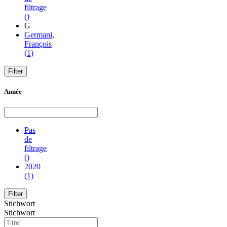
filtrage
()
G
Germani,
François
(1)
Année
Pas
de
filtrage
()
2020
(1)
Stichwort
Stichwort