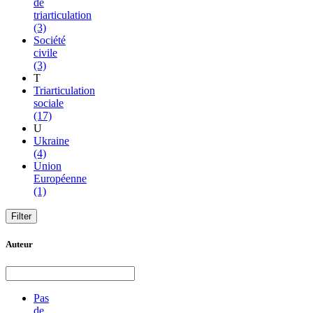
de
triarticulation
(3)
Société
civile
(3)
T
Triarticulation
sociale
(17)
U
Ukraine
(4)
Union
Européenne
(1)
Auteur
Pas
de