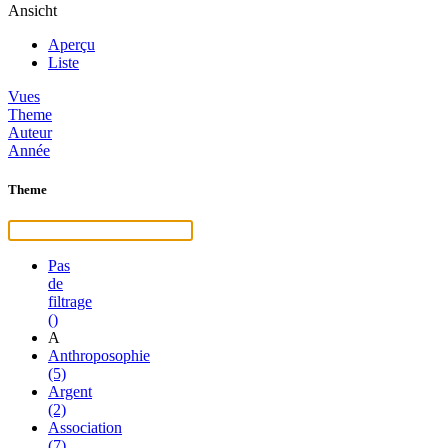
Ansicht
Aperçu
Liste
Vues
Theme
Auteur
Année
Theme
Pas
de
filtrage
()
A
Anthroposophie
(5)
Argent
(2)
Association
(7)