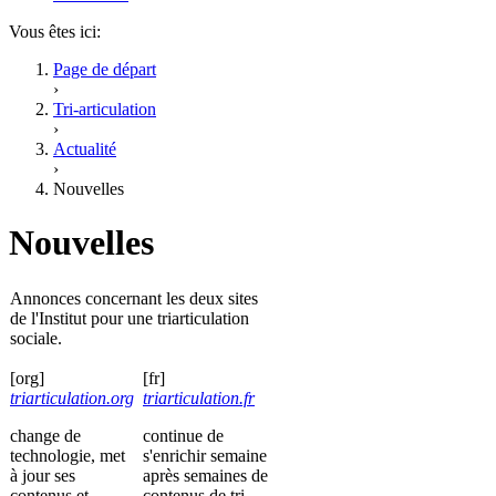
Vous êtes ici:
Page de départ
›
Tri-articulation
›
Actualité
›
Nouvelles
Nouvelles
Annonces concernant les deux sites
de l'Institut pour une triarticulation
sociale.
[org]
[fr]
triarticulation.org
triarticulation.fr
change de
continue de
technologie, met
s'enrichir semaine
à jour ses
après semaines de
contenus et
contenus de tri-