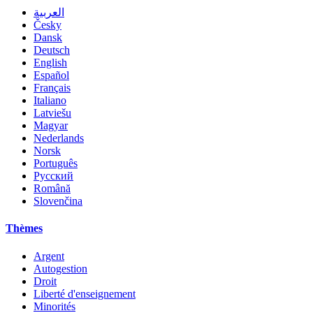
العربية
Česky
Dansk
Deutsch
English
Español
Français
Italiano
Latviešu
Magyar
Nederlands
Norsk
Português
Русский
Română
Slovenčina
Thèmes
Argent
Autogestion
Droit
Liberté d'enseignement
Minorités