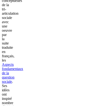
conceptuelles
de la
tri-
articulation
sociale
avec
une
oeuvre
par
la
suite
traduite
en
français,
les
Aspects
fondamentaux
de la
question
sociale
.
Ses
idées
ont
inspiré
nombre