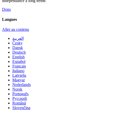
indépendance à long terme.
Dons
Langues
Aller au contenu
العربية
Česky
Dansk
Deutsch
English
Español
Français
Italiano
Latviešu
Magyar
Nederlands
Norsk
Português
Русский
Română
Slovenčina