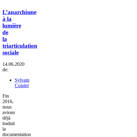
L’anarchisme
à la
lumière
de
la
triarticulation
sociale
14.06.2020
de:
Sylvain
Coiplet
Fin
2016,
nous
avions
déjà
traduit
la
documentation