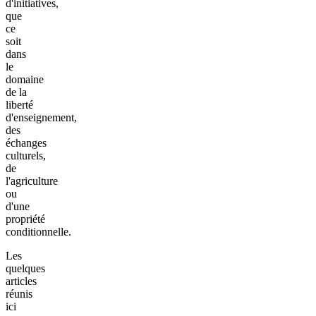
d'initiatives,
que
ce
soit
dans
le
domaine
de la
liberté
d'enseignement,
des
échanges
culturels,
de
l'agriculture
ou
d'une
propriété
conditionnelle.
Les
quelques
articles
réunis
ici