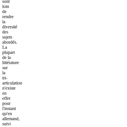
sont
loin
de
rendre
la
diversité
des
sujets
abordés.
La
plupart
de la
littérature
sur
la
tri-
articulation
n'existe
en
effet
pour
l'instant
qu'en
allemand,
suivi