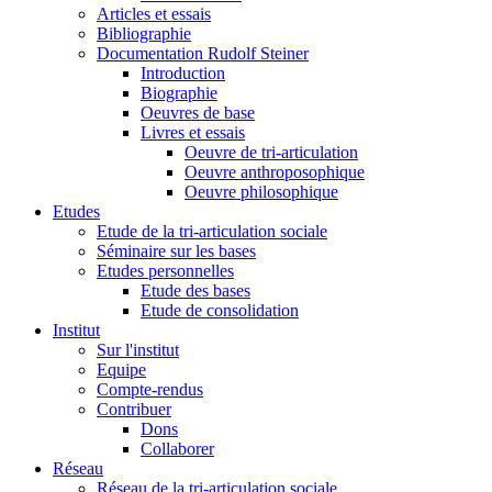
Articles et essais
Bibliographie
Documentation Rudolf Steiner
Introduction
Biographie
Oeuvres de base
Livres et essais
Oeuvre de tri-articulation
Oeuvre anthroposophique
Oeuvre philosophique
Etudes
Etude de la tri-articulation sociale
Séminaire sur les bases
Etudes personnelles
Etude des bases
Etude de consolidation
Institut
Sur l'institut
Equipe
Compte-rendus
Contribuer
Dons
Collaborer
Réseau
Réseau de la tri-articulation sociale