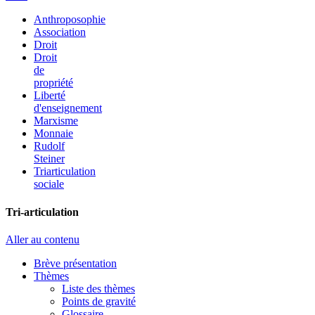
Anthroposophie
Association
Droit
Droit
de
propriété
Liberté
d'enseignement
Marxisme
Monnaie
Rudolf
Steiner
Triarticulation
sociale
Tri-articulation
Aller au contenu
Brève présentation
Thèmes
Liste des thèmes
Points de gravité
Glossaire