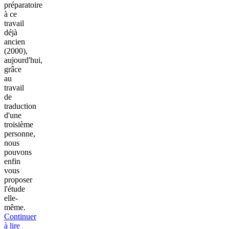
préparatoire
à ce
travail
déjà
ancien
(2000),
aujourd'hui,
grâce
au
travail
de
traduction
d'une
troisième
personne,
nous
pouvons
enfin
vous
proposer
l'étude
elle-
même.
Continuer
à lire