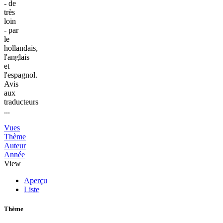
- de
très
loin
- par
le
hollandais,
l'anglais
et
l'espagnol.
Avis
aux
traducteurs
...
Vues
Thème
Auteur
Année
View
Aperçu
Liste
Thème