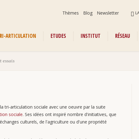
Aller
ALLER
Thèmes
Blog
Newsletter
L
au
AU
contenu
CONT
RI-ARTICULATION
ETUDES
INSTITUT
RÉSEAU
enu
t essais
 tri-articulation sociale avec une oeuvre par la suite
ion sociale
. Ses idées ont inspiré nombre d'initiatives, que
changes culturels, de l'agriculture ou d'une propriété