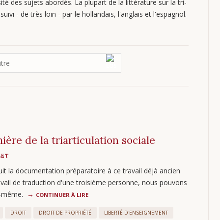
ité des sujets abordés. La plupart de la littérature sur la tri-
uivi - de très loin - par le hollandais, l'anglais et l'espagnol.
ière de la triarticulation sociale
LET
uit la documentation préparatoire à ce travail déjà ancien
ravail de traduction d'une troisième personne, nous pouvons
lle-même.
CONTINUER À LIRE
DROIT
DROIT DE PROPRIÉTÉ
LIBERTÉ D'ENSEIGNEMENT