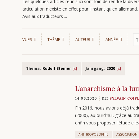
Les quelques articles réunis ici sont loin de rendre la divers
articulation n'existe en effet pour l'instant qu'en allemand, s
Avis aux traducteurs ...
VUES
THÈME
AUTEUR
ANNÉE
Thema:
Rudolf Steiner
Jahrgang:
2020
L’anarchisme à la lum
14.06.2020
DE:
SYLVAIN COIP
Fin 2016, nous avions déjà trad
(2000), aujourd'hui, grâce au t
enfin vous proposer l'étude e
ANTHROPOSOPHIE
ASSOCIATION