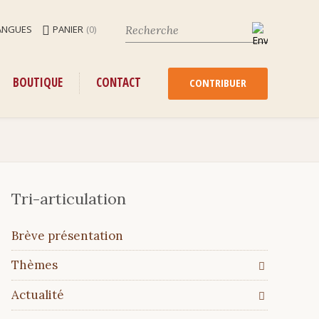
ANGUES
PANIER
(0)
ENU
ALLER
BOUTIQUE
CONTACT
AU
CONTRIBUER
CONTENU
Tri-articulation
Aller
Brève présentation
au
contenu
Thèmes
Actualité