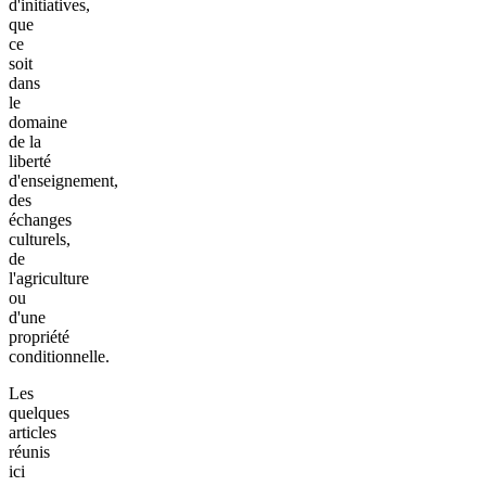
d'initiatives,
que
ce
soit
dans
le
domaine
de la
liberté
d'enseignement,
des
échanges
culturels,
de
l'agriculture
ou
d'une
propriété
conditionnelle.
Les
quelques
articles
réunis
ici