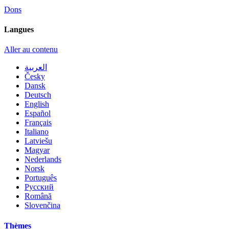
Dons
Langues
Aller au contenu
العربية
Česky
Dansk
Deutsch
English
Español
Français
Italiano
Latviešu
Magyar
Nederlands
Norsk
Português
Русский
Română
Slovenčina
Thèmes