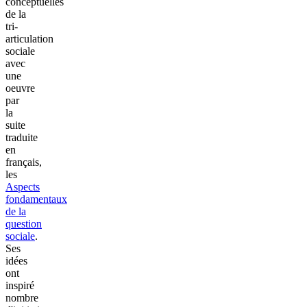
conceptuelles
de la
tri-
articulation
sociale
avec
une
oeuvre
par
la
suite
traduite
en
français,
les
Aspects
fondamentaux
de la
question
sociale
.
Ses
idées
ont
inspiré
nombre