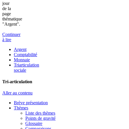
jour
de la
page
thématique
"Argent".
Continuer
à lire
Argent
Comptabilité
Monnaie
Triarticulation
sociale
Tri-articulation
Aller au contenu
Brève présentation
Thèmes
Liste des thèmes
Points de gravité
Glossaire
Comparaisons