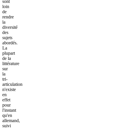
sont
loin
de
rendre
la
diversité
des
sujets
abordés.
La
plupart
de la
littérature
sur
la
tri-
articulation
n'existe
en
effet
pour
l'instant
qu'en
allemand,
suivi