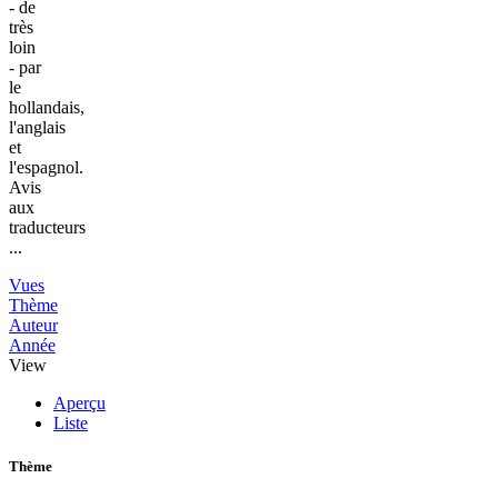
- de
très
loin
- par
le
hollandais,
l'anglais
et
l'espagnol.
Avis
aux
traducteurs
...
Vues
Thème
Auteur
Année
View
Aperçu
Liste
Thème