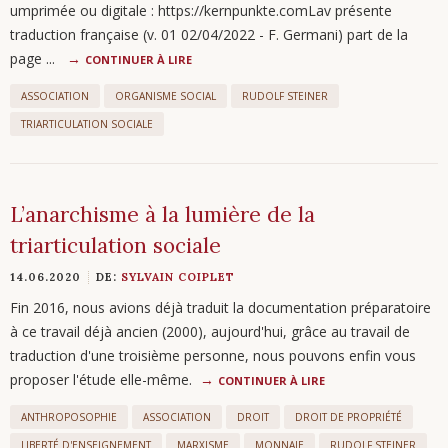
umprimée ou digitale : https://kernpunkte.comLav présente
traduction française (v. 01 02/04/2022 - F. Germani) part de la
page ...
CONTINUER À LIRE
ASSOCIATION
ORGANISME SOCIAL
RUDOLF STEINER
TRIARTICULATION SOCIALE
L’anarchisme à la lumière de la
triarticulation sociale
14.06.2020
DE:
SYLVAIN COIPLET
Fin 2016, nous avions déjà traduit la documentation préparatoire
à ce travail déjà ancien (2000), aujourd'hui, grâce au travail de
traduction d'une troisième personne, nous pouvons enfin vous
proposer l'étude elle-même.
CONTINUER À LIRE
ANTHROPOSOPHIE
ASSOCIATION
DROIT
DROIT DE PROPRIÉTÉ
LIBERTÉ D'ENSEIGNEMENT
MARXISME
MONNAIE
RUDOLF STEINER