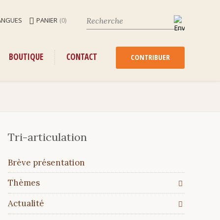
ANGUES
PANIER
(0)
ENU
ALLER
BOUTIQUE
CONTACT
AU
CONTRIBUER
CONTENU
Tri-articulation
Aller
Brève présentation
au
contenu
Thèmes
Actualité