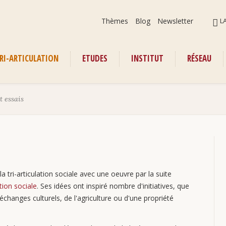
Aller
ALLER
Thèmes
Blog
Newsletter
L
au
AU
contenu
CONT
RI-ARTICULATION
ETUDES
INSTITUT
RÉSEAU
enu
t essais
 tri-articulation sociale avec une oeuvre par la suite
ion sociale
. Ses idées ont inspiré nombre d'initiatives, que
changes culturels, de l'agriculture ou d'une propriété