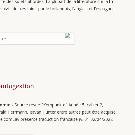
ité des sujets abordés. La plupart de la littérature sur la tri-
uivi - de très loin - par le hollandais, l'anglais et l'espagnol.
'autogestion
onomie -
Source revue "Kernpunkte" Année 5, cahier 2,
arald Herrmann, Istvan Hunter entre autres peut être acquise
te.comLav présente traduction française (v. 01 02/04/2022 -