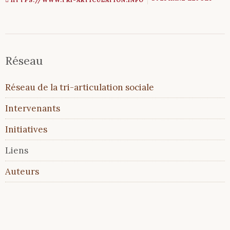
HTTPS://WWW.TRI-ARTICULATION.INFO
Réseau
Aller
Réseau de la tri-articulation sociale
au
contenu
Intervenants
Initiatives
Liens
Auteurs