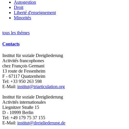
Autogestion
Droit
Liberté d'enseignement
Minorités
tous les thémes
Contacts
Institut für soziale Dreigliederung
Activités francophones
chez François Germani
13 route de Fessenheim
F - 67117
Quatzenheim
Tel:
+33 950 263 598
E-Mail:
institut@triarticulation.org
Institut für soziale Dreigliederung
Activités internationales
Liegnitzer Straße 15
D - 10999
Berlin
Tel:
+49 179 75 37 155
E-Mail:
institut@dreigliederung.de