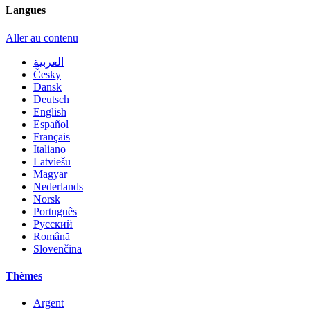
Langues
Aller au contenu
العربية
Česky
Dansk
Deutsch
English
Español
Français
Italiano
Latviešu
Magyar
Nederlands
Norsk
Português
Русский
Română
Slovenčina
Thèmes
Argent